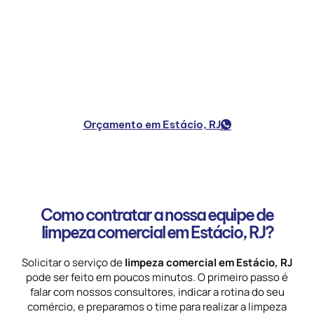
Manter a
limpeza comercial em Estácio, RJ
é
fundamental para garantir a boa imagem do seu
negócio. Muito além da limpeza básica, o serviço
profissional proporciona segurança e confiança.
Orçamento em Estácio, RJ
Como contratar a nossa equipe de
limpeza comercial em Estácio, RJ?
Solicitar o serviço de
limpeza comercial em Estácio, RJ
pode ser feito em poucos minutos. O primeiro passo é
falar com nossos consultores, indicar a rotina do seu
comércio, e preparamos o time para realizar a limpeza