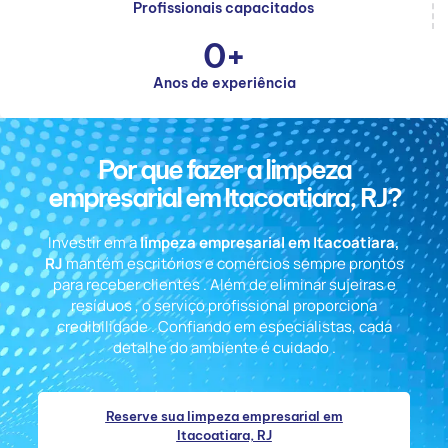
Profissionais capacitados
0
+
Anos de experiência
Por que fazer a limpeza
empresarial em Itacoatiara, RJ?
Investir em a
limpeza empresarial em Itacoatiara,
RJ
mantém escritórios e comércios sempre prontos
para receber clientes . Além de eliminar sujeiras e
resíduos , o serviço profissional proporciona
credibilidade . Confiando em especialistas, cada
detalhe do ambiente é cuidado .
Reserve sua limpeza empresarial em
Itacoatiara, RJ