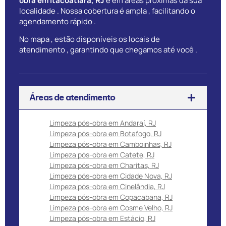
obra em Itacoatiara, RJ
e em áreas próximas da sua
localidade . Nossa cobertura é ampla , facilitando o
agendamento rápido .
No mapa , estão disponíveis os locais de
atendimento , garantindo que chegamos até você .
Áreas de atendimento
Limpeza pós-obra em Andaraí, RJ
Limpeza pós-obra em Botafogo, RJ
Limpeza pós-obra em Camboinhas, RJ
Limpeza pós-obra em Catete, RJ
Limpeza pós-obra em Charitas, RJ
Limpeza pós-obra em Cidade Nova, RJ
Limpeza pós-obra em Cinelândia, RJ
Limpeza pós-obra em Copacabana, RJ
Limpeza pós-obra em Cosme Velho, RJ
Limpeza pós-obra em Estácio, RJ