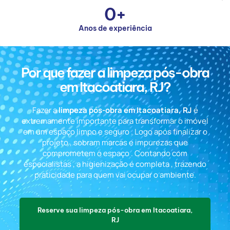
0
+
Anos de experiência
Por que fazer a limpeza pós-obra
em Itacoatiara, RJ?
Fazer a
limpeza pós-obra em Itacoatiara, RJ
é
extremamente importante para transformar o imóvel
em um espaço limpo e seguro . Logo após finalizar o
projeto , sobram marcas e impurezas que
comprometem o espaço . Contando com
especialistas , a higienização é completa , trazendo
praticidade para quem vai ocupar o ambiente.
Reserve sua limpeza pós-obra em Itacoatiara,
RJ