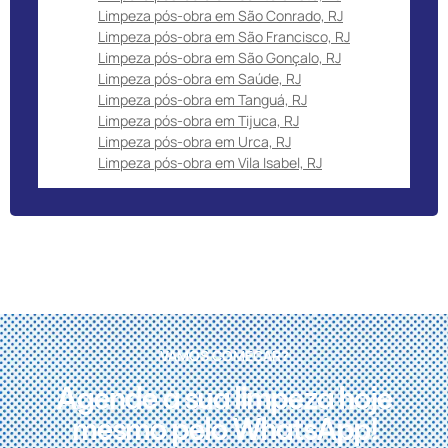
Limpeza pós-obra em São Conrado, RJ
Limpeza pós-obra em São Francisco, RJ
Limpeza pós-obra em São Gonçalo, RJ
Limpeza pós-obra em Saúde, RJ
Limpeza pós-obra em Tanguá, RJ
Limpeza pós-obra em Tijuca, RJ
Limpeza pós-obra em Urca, RJ
Limpeza pós-obra em Vila Isabel, RJ
VAMOS COMEÇAR?
Agende a sua limpeza hoje
mesmo pelo WhatsApp!