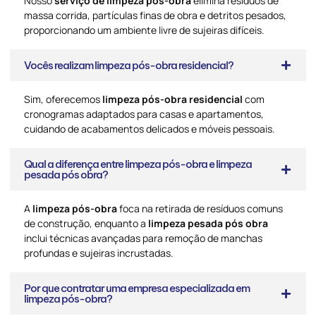
Nosso
serviço de limpeza pós-obra
elimina resíduos de
massa corrida, partículas finas de obra e detritos pesados,
proporcionando um ambiente livre de sujeiras difíceis.
Vocês realizam limpeza pós-obra residencial?
Sim, oferecemos
limpeza pós-obra residencial
com
cronogramas adaptados para casas e apartamentos,
cuidando de acabamentos delicados e móveis pessoais.
Qual a diferença entre limpeza pós-obra e limpeza
pesada pós obra?
A
limpeza pós-obra
foca na retirada de resíduos comuns
de construção, enquanto a
limpeza pesada pós obra
inclui técnicas avançadas para remoção de manchas
profundas e sujeiras incrustadas.
Por que contratar uma empresa especializada em
limpeza pós-obra?