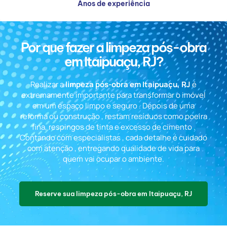
Anos de experiência
Por que fazer a limpeza pós-obra
em Itaipuaçu, RJ?
Realizar a
limpeza pós-obra em Itaipuaçu, RJ
é
extremamente importante para transformar o imóvel
em um espaço limpo e seguro . Depois de uma
reforma ou construção , restam resíduos como poeira
fina, respingos de tinta e excesso de cimento .
Contando com especialistas , cada detalhe é cuidado
com atenção , entregando qualidade de vida para
quem vai ocupar o ambiente.
Reserve sua limpeza pós-obra em Itaipuaçu, RJ