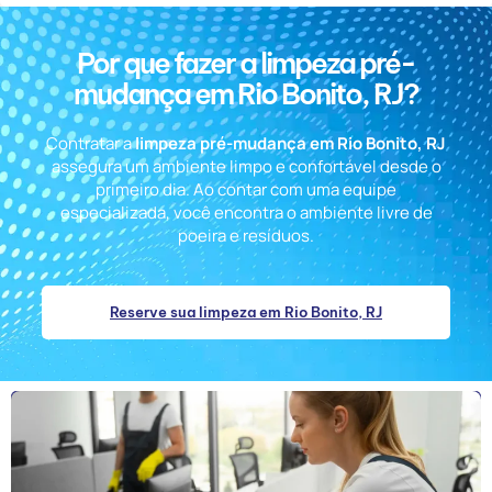
Por que fazer a limpeza pré-
mudança em Rio Bonito, RJ?
Contratar a
limpeza pré-mudança em Rio Bonito, RJ
assegura um ambiente limpo e confortável desde o
primeiro dia. Ao contar com uma equipe
especializada, você encontra o ambiente livre de
poeira e resíduos.
Reserve sua limpeza em Rio Bonito, RJ